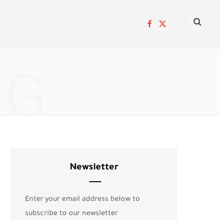
F
X
a
(
c
T
e
w
b
i
o
t
NG
o
t
k
e
r
)
Newsletter
Enter your email address below to
subscribe to our newsletter