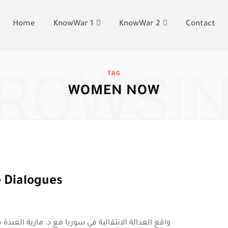
Home
KnowWar 1
KnowWar 2
Contact
ROWSI
TAG
WOMEN NOW
e Dialogues