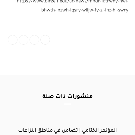
https://www.birzeit.edu/ar/news/mhdr-lktrwny-hwl-
bhwth-lnzwh-lqsry-wlljw-fy-zl-lnz-hl-swry
منشورات ذات صلة
المؤتمر الختامي | تضامن في مناطق النزاعات